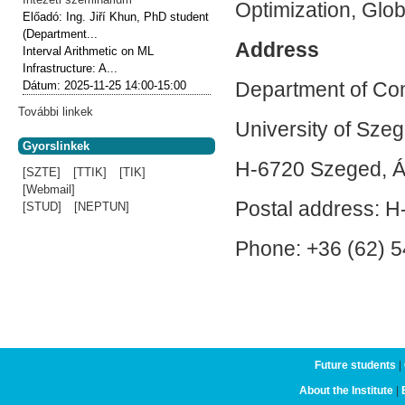
Optimization, Glob
Előadó:
Ing. Jiří Khun, PhD student
(Department...
Address
Interval Arithmetic on ML
Infrastructure: A...
Department of Com
Dátum:
2025-11-25
14:00-15:00
További linkek
University of Sze
Gyorslinkek
H-6720 Szeged, Ár
[SZTE]
[TTIK]
[TIK]
[Webmail]
Postal address: H
[STUD]
[NEPTUN]
Phone: +36 (62) 5
Future students
|
About the Institute
|