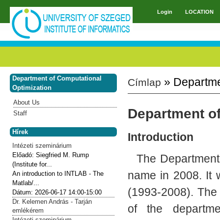
Skip to main content
Login
LOCATION
Main menu
Department of Computational
» Departme
Címlap
You are here
Optimization
About Us
Department of
Staff
Hírek
Introduction
Intézeti szeminárium
Előadó:
Siegfried M. Rump
The Department o
(Institute for...
name in 2008. It 
An introduction to INTLAB - The
Matlab/...
(1993-2008). The 
Dátum:
2026-06-17
14:00-15:00
Dr. Kelemen András - Tarján
of the departme
emlékérem
Intézeti szeminárium