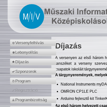
Versenyfelhívás
Díjazás
Lebonyolítás
A versenyen az első három hel
Díjazás
tanszéket a verseny szerve
csapatok iskoláit tárgynyeremé
Szponzorok
A tárgynyeremények, melyekb
Program
National Instruments myD
Regisztráció
OMRON CP1LE PLC
Arduino fejlesztő kit Tinke
Programbizottság
Az első három helyezett csap