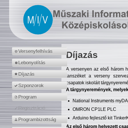
Versenyfelhívás
Díjazás
Lebonyolítás
A versenyen az első három hel
Díjazás
tanszéket a verseny szerve
csapatok iskoláit tárgynyeremé
Szponzorok
A tárgynyeremények, melyekb
Program
National Instruments myD
Regisztráció
OMRON CP1LE PLC
Arduino fejlesztő kit Tinke
Programbizottság
Az első három helyezett csap