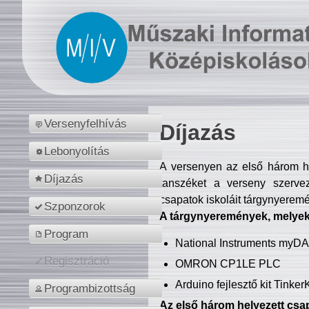
Versenyfelhívás
Díjazás
Lebonyolítás
A versenyen az első három hel
Díjazás
tanszéket a verseny szerve
csapatok iskoláit tárgynyeremé
Szponzorok
A tárgynyeremények, melyekb
Program
National Instruments myD
Regisztráció
OMRON CP1LE PLC
Arduino fejlesztő kit Tinke
Programbizottság
Az első három helyezett csap