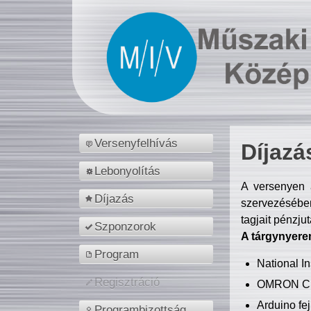
Versenyfelhívás
Díjazá
Lebonyolítás
A versenyen a
Díjazás
szervezésében
tagjait pénzju
Szponzorok
A tárgynyere
Program
National 
Regisztráció
OMRON C
Arduino fej
Programbizottság