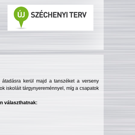
s átadásra kerül majd a tanszéket a verseny
ok iskoláit tárgynyereménnyel, míg a csapatok
n választhatnak: