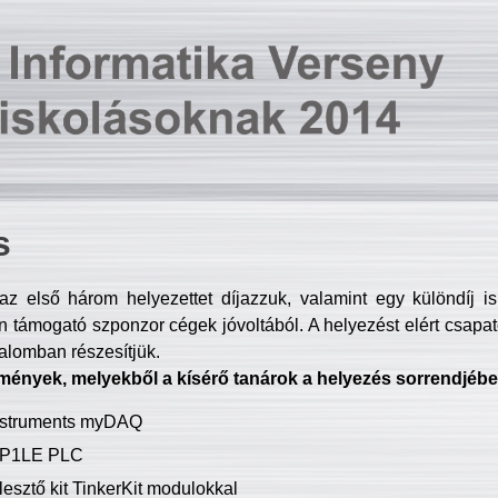
s
z első három helyezettet díjazzuk, valamint egy különdíj i
 támogató szponzor cégek jóvoltából. A helyezést elért csapat
talomban részesítjük.
mények, melyekből a kísérő tanárok a helyezés sorrendjébe
Instruments myDAQ
P1LE PLC
lesztő kit TinkerKit modulokkal