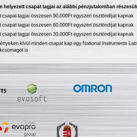
 helyezett csapat tagjai az alábbi pénzjutalomban részesül
tt csapat tagjai összesen 90.000Ft egyszeri ösztöndíjat kapnak
tt csapat tagjai összesen 60.000Ft egyszeri ösztöndíjat kapnak
tt csapat tagjai összesen 30.000Ft egyszeri ösztöndíjat kapnak
ményeken kívül minden csapat kap egy National Instruments LabV
kcsomagot is