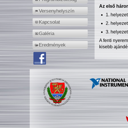
Az első három
Versenyhelyszín
1. helyeze
Kapcsolat
2. helyeze
3. helyeze
Galéria
A fenti nyere
Eredmények
kisebb ajándé