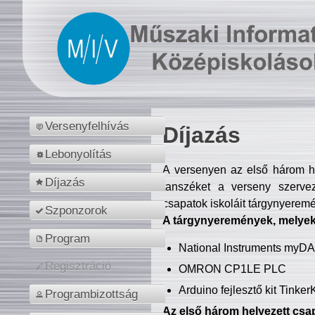
Versenyfelhívás
Díjazás
Lebonyolítás
A versenyen az első három hel
Díjazás
tanszéket a verseny szerve
csapatok iskoláit tárgynyeremé
Szponzorok
A tárgynyeremények, melyekb
Program
National Instruments myD
Regisztráció
OMRON CP1LE PLC
Arduino fejlesztő kit Tinke
Programbizottság
Az első három helyezett csap