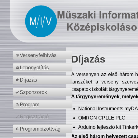
Versenyfelhívás
Díjazás
Lebonyolítás
A versenyen az első három hel
Díjazás
tanszéket a verseny szerve
csapatok iskoláit tárgynyeremé
Szponzorok
A tárgynyeremények, melyekb
Program
National Instruments myD
Regisztráció
OMRON CP1LE PLC
Arduino fejlesztő kit Tinke
Programbizottság
Az első három helyezett csap