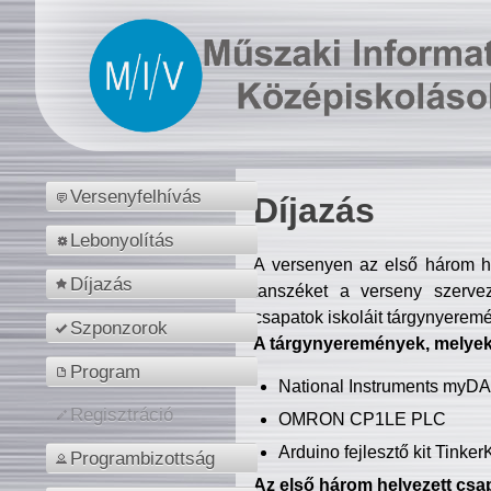
Versenyfelhívás
Díjazás
Lebonyolítás
A versenyen az első három hel
Díjazás
tanszéket a verseny szerve
csapatok iskoláit tárgynyeremé
Szponzorok
A tárgynyeremények, melyekb
Program
National Instruments myD
Regisztráció
OMRON CP1LE PLC
Arduino fejlesztő kit Tinke
Programbizottság
Az első három helyezett csap