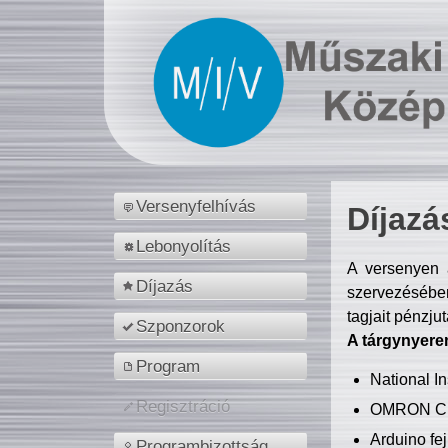
Versenyfelhívás
Díjazá
Lebonyolítás
A versenyen a
Díjazás
szervezésében
tagjait pénzju
Szponzorok
A tárgynyere
Program
National 
Regisztráció
OMRON C
Arduino fej
Programbizottság