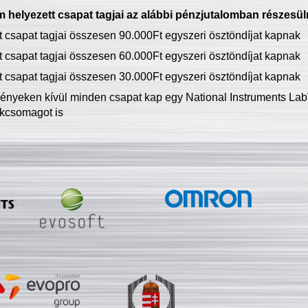
 helyezett csapat tagjai az alábbi pénzjutalomban részesül
tt csapat tagjai összesen 90.000Ft egyszeri ösztöndíjat kapnak
tt csapat tagjai összesen 60.000Ft egyszeri ösztöndíjat kapnak
tt csapat tagjai összesen 30.000Ft egyszeri ösztöndíjat kapnak
ményeken kívül minden csapat kap egy National Instruments LabV
kcsomagot is