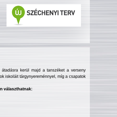
s átadásra kerül majd a tanszéket a verseny
ok iskoláit tárgynyereménnyel, míg a csapatok
n választhatnak: