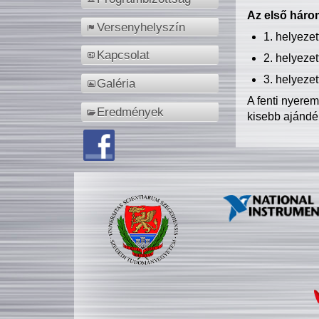
Az első három
Versenyhelyszín
1. helyeze
Kapcsolat
2. helyeze
3. helyeze
Galéria
A fenti nyere
Eredmények
kisebb ajándé