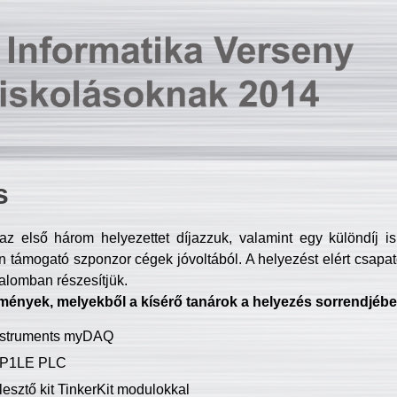
s
z első három helyezettet díjazzuk, valamint egy különdíj i
 támogató szponzor cégek jóvoltából. A helyezést elért csapat
talomban részesítjük.
mények, melyekből a kísérő tanárok a helyezés sorrendjébe
Instruments myDAQ
P1LE PLC
lesztő kit TinkerKit modulokkal