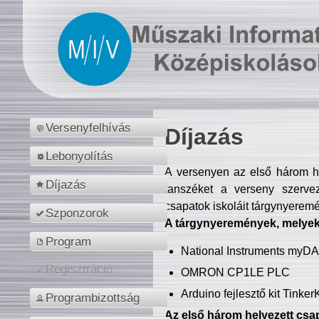
Versenyfelhívás
Díjazás
Lebonyolítás
A versenyen az első három hel
Díjazás
tanszéket a verseny szerve
csapatok iskoláit tárgynyeremé
Szponzorok
A tárgynyeremények, melyekb
Program
National Instruments myD
Regisztráció
OMRON CP1LE PLC
Arduino fejlesztő kit Tinke
Programbizottság
Az első három helyezett csap