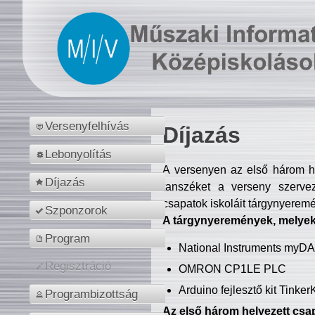
Versenyfelhívás
Díjazás
Lebonyolítás
A versenyen az első három hel
Díjazás
tanszéket a verseny szerve
csapatok iskoláit tárgynyeremé
Szponzorok
A tárgynyeremények, melyekb
Program
National Instruments myD
Regisztráció
OMRON CP1LE PLC
Arduino fejlesztő kit Tinke
Programbizottság
Az első három helyezett csap