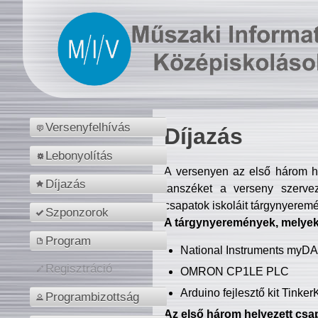
Versenyfelhívás
Díjazás
Lebonyolítás
A versenyen az első három hel
Díjazás
tanszéket a verseny szerve
csapatok iskoláit tárgynyeremé
Szponzorok
A tárgynyeremények, melyekb
Program
National Instruments myD
Regisztráció
OMRON CP1LE PLC
Arduino fejlesztő kit Tinke
Programbizottság
Az első három helyezett csap