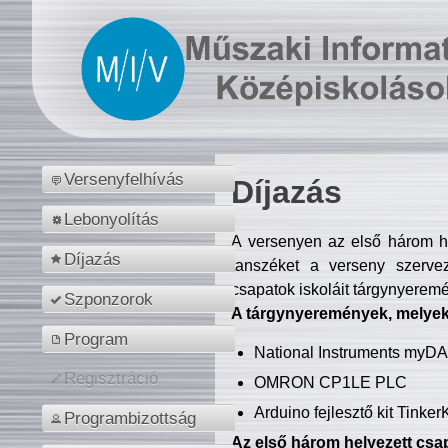
Versenyfelhívás
Díjazás
Lebonyolítás
A versenyen az első három hel
Díjazás
tanszéket a verseny szerve
csapatok iskoláit tárgynyeremé
Szponzorok
A tárgynyeremények, melyekb
Program
National Instruments myD
Regisztráció
OMRON CP1LE PLC
Arduino fejlesztő kit Tinke
Programbizottság
Az első három helyezett csap