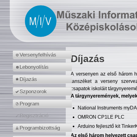
Versenyfelhívás
Díjazás
Lebonyolítás
A versenyen az első három hel
Díjazás
tanszéket a verseny szerve
csapatok iskoláit tárgynyeremé
Szponzorok
A tárgynyeremények, melyekb
Program
National Instruments myD
Regisztráció
OMRON CP1LE PLC
Arduino fejlesztő kit Tinke
Programbizottság
Az első három helyezett csap