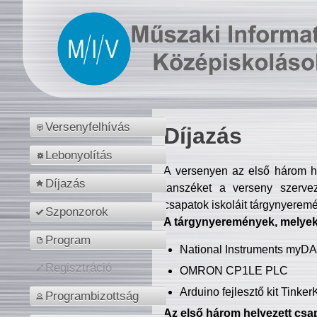
Versenyfelhívás
Díjazás
Lebonyolítás
A versenyen az első három hel
Díjazás
tanszéket a verseny szerve
csapatok iskoláit tárgynyeremé
Szponzorok
A tárgynyeremények, melyekb
Program
National Instruments myD
Regisztráció
OMRON CP1LE PLC
Arduino fejlesztő kit Tinke
Programbizottság
Az első három helyezett csap