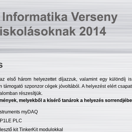
s
z első három helyezettet díjazzuk, valamint egy különdíj i
 támogató szponzor cégek jóvoltából. A helyezést elért csapat
talomban részesítjük.
mények, melyekből a kísérő tanárok a helyezés sorrendjébe
Instruments myDAQ
P1LE PLC
lesztő kit TinkerKit modulokkal