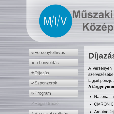
Versenyfelhívás
Díjazá
Lebonyolítás
A versenyen a
Díjazás
szervezésében
tagjait pénzju
Szponzorok
A tárgynyere
Program
National 
Regisztráció
OMRON C
Arduino fej
Programbizottság