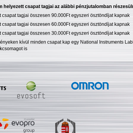
 helyezett csapat tagjai az alábbi pénzjutalomban részesül
tt csapat tagjai összesen 90.000Ft egyszeri ösztöndíjat kapnak
tt csapat tagjai összesen 60.000Ft egyszeri ösztöndíjat kapnak
tt csapat tagjai összesen 30.000Ft egyszeri ösztöndíjat kapnak
ményeken kívül minden csapat kap egy National Instruments LabV
kcsomagot is