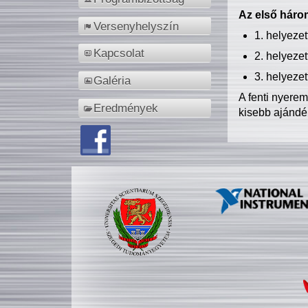
Az első három
Versenyhelyszín
1. helyeze
Kapcsolat
2. helyeze
3. helyeze
Galéria
A fenti nyere
Eredmények
kisebb ajándé