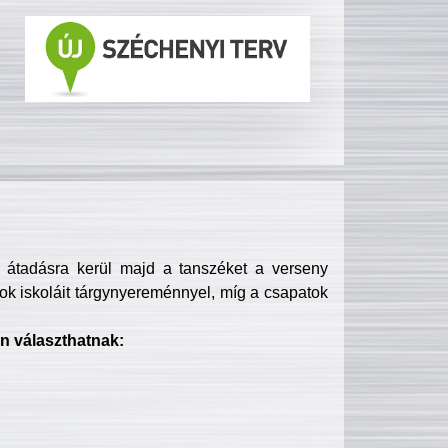
s átadásra kerül majd a tanszéket a verseny
ok iskoláit tárgynyereménnyel, míg a csapatok
n választhatnak: