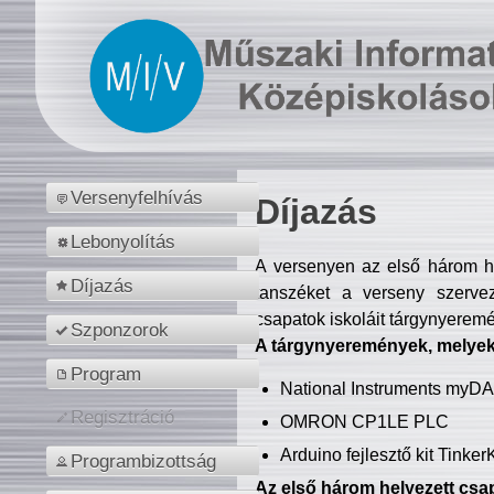
Versenyfelhívás
Díjazás
Lebonyolítás
A versenyen az első három hel
Díjazás
tanszéket a verseny szerve
csapatok iskoláit tárgynyeremé
Szponzorok
A tárgynyeremények, melyekb
Program
National Instruments myD
Regisztráció
OMRON CP1LE PLC
Arduino fejlesztő kit Tinke
Programbizottság
Az első három helyezett csap