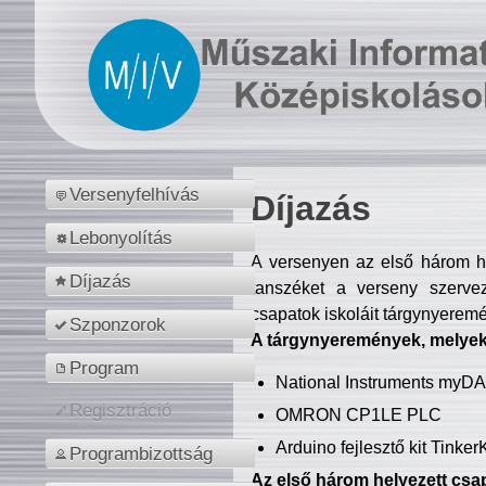
Versenyfelhívás
Díjazás
Lebonyolítás
A versenyen az első három hel
Díjazás
tanszéket a verseny szerve
csapatok iskoláit tárgynyeremé
Szponzorok
A tárgynyeremények, melyekb
Program
National Instruments myD
Regisztráció
OMRON CP1LE PLC
Arduino fejlesztő kit Tinke
Programbizottság
Az első három helyezett csap