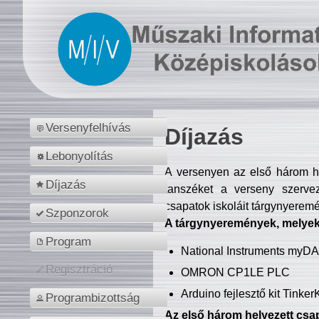
Versenyfelhívás
Díjazás
Lebonyolítás
A versenyen az első három hel
Díjazás
tanszéket a verseny szerve
csapatok iskoláit tárgynyeremé
Szponzorok
A tárgynyeremények, melyekb
Program
National Instruments myD
Regisztráció
OMRON CP1LE PLC
Arduino fejlesztő kit Tinke
Programbizottság
Az első három helyezett csap