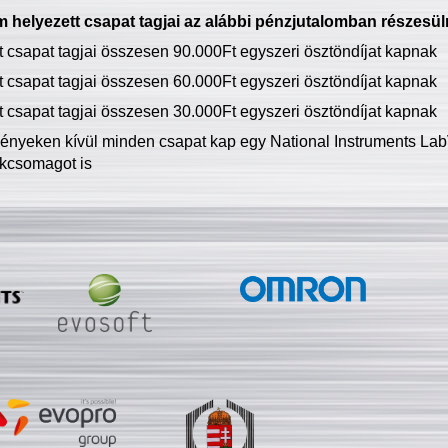
 helyezett csapat tagjai az alábbi pénzjutalomban részesül
tt csapat tagjai összesen 90.000Ft egyszeri ösztöndíjat kapnak
tt csapat tagjai összesen 60.000Ft egyszeri ösztöndíjat kapnak
tt csapat tagjai összesen 30.000Ft egyszeri ösztöndíjat kapnak
ményeken kívül minden csapat kap egy National Instruments LabV
kcsomagot is