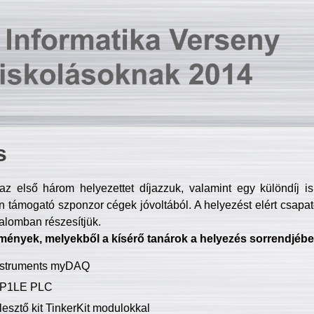
s
z első három helyezettet díjazzuk, valamint egy különdíj i
 támogató szponzor cégek jóvoltából. A helyezést elért csapat
talomban részesítjük.
mények, melyekből a kísérő tanárok a helyezés sorrendjébe
Instruments myDAQ
P1LE PLC
lesztő kit TinkerKit modulokkal