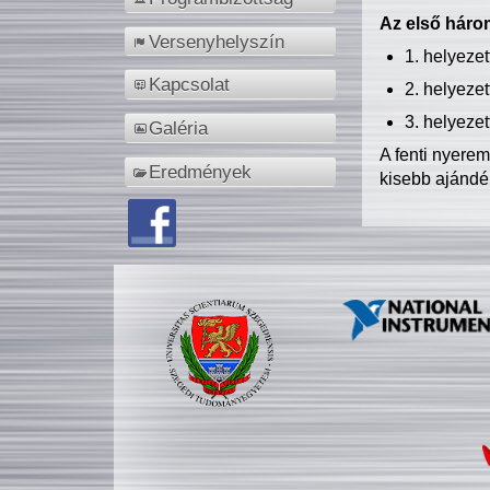
Az első három
Versenyhelyszín
1. helyeze
Kapcsolat
2. helyeze
3. helyeze
Galéria
A fenti nyere
Eredmények
kisebb ajándé