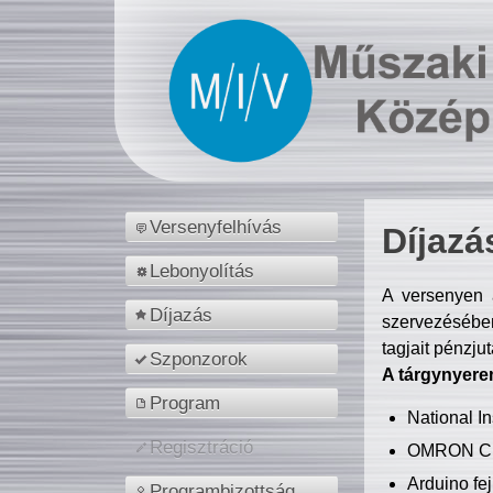
Versenyfelhívás
Díjazá
Lebonyolítás
A versenyen a
Díjazás
szervezésében
tagjait pénzju
Szponzorok
A tárgynyere
Program
National 
Regisztráció
OMRON C
Arduino fej
Programbizottság