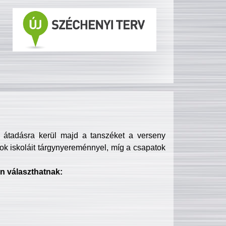
s átadásra kerül majd a tanszéket a verseny
ok iskoláit tárgynyereménnyel, míg a csapatok
n választhatnak: