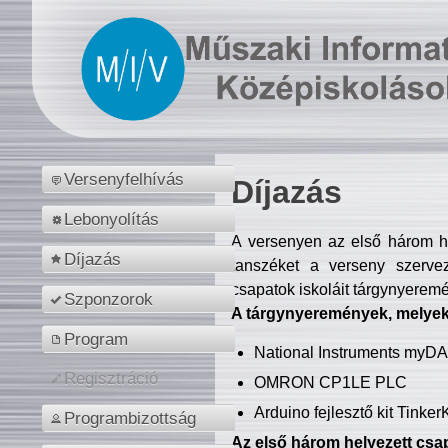
Versenyfelhívás
Díjazás
Lebonyolítás
A versenyen az első három hel
Díjazás
tanszéket a verseny szerve
csapatok iskoláit tárgynyeremé
Szponzorok
A tárgynyeremények, melyekb
Program
National Instruments myD
Regisztráció
OMRON CP1LE PLC
Arduino fejlesztő kit Tinke
Programbizottság
Az első három helyezett csap