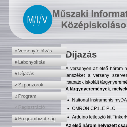
Versenyfelhívás
Díjazás
Lebonyolítás
A versenyen az első három hel
Díjazás
tanszéket a verseny szerve
csapatok iskoláit tárgynyeremé
Szponzorok
A tárgynyeremények, melyekb
Program
National Instruments myD
Regisztráció
OMRON CP1LE PLC
Arduino fejlesztő kit Tinke
Programbizottság
Az első három helyezett csap