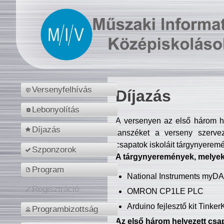
Versenyfelhívás
Díjazás
Lebonyolítás
A versenyen az első három hel
Díjazás
tanszéket a verseny szerve
csapatok iskoláit tárgynyeremé
Szponzorok
A tárgynyeremények, melyekb
Program
National Instruments myD
Regisztráció
OMRON CP1LE PLC
Arduino fejlesztő kit Tinke
Programbizottság
Az első három helyezett csap