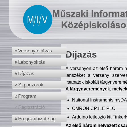
Versenyfelhívás
Díjazás
Lebonyolítás
A versenyen az első három hel
Díjazás
tanszéket a verseny szerve
csapatok iskoláit tárgynyeremé
Szponzorok
A tárgynyeremények, melyekb
Program
National Instruments myD
Regisztráció
OMRON CP1LE PLC
Arduino fejlesztő kit Tinke
Programbizottság
Az első három helyezett csap