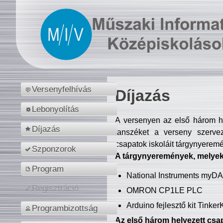
Versenyfelhívás
Díjazás
Lebonyolítás
A versenyen az első három hel
Díjazás
tanszéket a verseny szerve
csapatok iskoláit tárgynyeremé
Szponzorok
A tárgynyeremények, melyekb
Program
National Instruments myD
Regisztráció
OMRON CP1LE PLC
Arduino fejlesztő kit Tinke
Programbizottság
Az első három helyezett csap