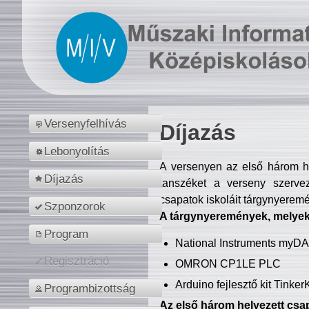
Versenyfelhívás
Díjazás
Lebonyolítás
A versenyen az első három hel
Díjazás
tanszéket a verseny szerve
csapatok iskoláit tárgynyeremé
Szponzorok
A tárgynyeremények, melyekb
Program
National Instruments myD
Regisztráció
OMRON CP1LE PLC
Arduino fejlesztő kit Tinke
Programbizottság
Az első három helyezett csap