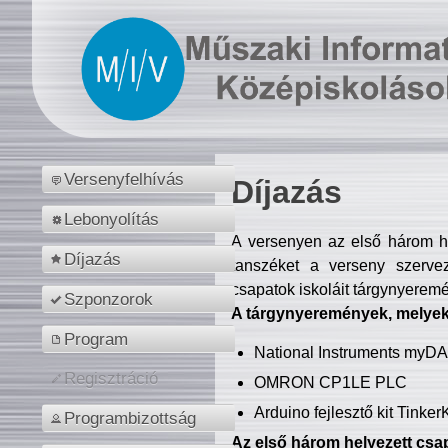
Versenyfelhívás
Díjazás
Lebonyolítás
A versenyen az első három hel
Díjazás
tanszéket a verseny szerve
csapatok iskoláit tárgynyeremé
Szponzorok
A tárgynyeremények, melyekb
Program
National Instruments myD
Regisztráció
OMRON CP1LE PLC
Arduino fejlesztő kit Tinke
Programbizottság
Az első három helyezett csap