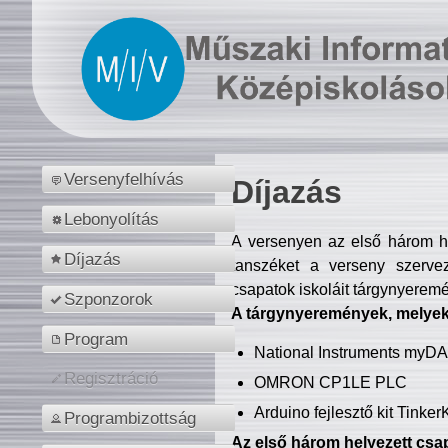
Versenyfelhívás
Díjazás
Lebonyolítás
A versenyen az első három hel
Díjazás
tanszéket a verseny szerve
csapatok iskoláit tárgynyeremé
Szponzorok
A tárgynyeremények, melyekb
Program
National Instruments myD
Regisztráció
OMRON CP1LE PLC
Arduino fejlesztő kit Tinke
Programbizottság
Az első három helyezett csap