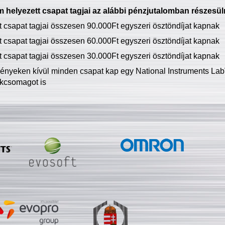
 helyezett csapat tagjai az alábbi pénzjutalomban részesül
tt csapat tagjai összesen 90.000Ft egyszeri ösztöndíjat kapnak
tt csapat tagjai összesen 60.000Ft egyszeri ösztöndíjat kapnak
tt csapat tagjai összesen 30.000Ft egyszeri ösztöndíjat kapnak
ményeken kívül minden csapat kap egy National Instruments LabV
kcsomagot is