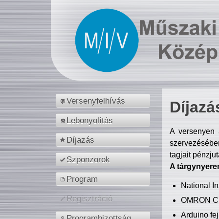
Versenyfelhívás
Díjazá
Lebonyolítás
A versenyen a
Díjazás
szervezésében
tagjait pénzju
Szponzorok
A tárgynyere
Program
National 
Regisztráció
OMRON C
Arduino fej
Programbizottság