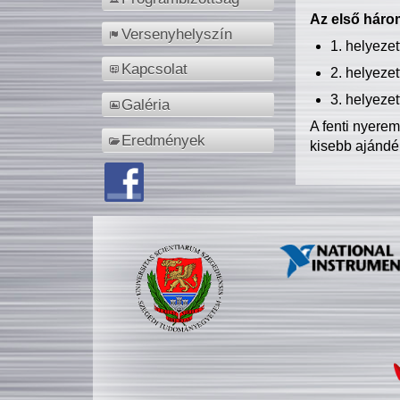
Az első három
Versenyhelyszín
1. helyeze
Kapcsolat
2. helyeze
3. helyeze
Galéria
A fenti nyere
Eredmények
kisebb ajándé