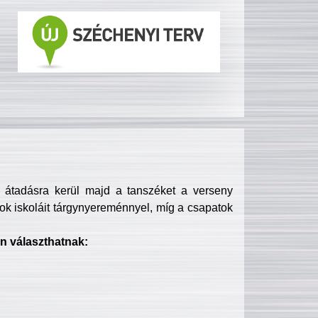
s átadásra kerül majd a tanszéket a verseny
ok iskoláit tárgynyereménnyel, míg a csapatok
n választhatnak: