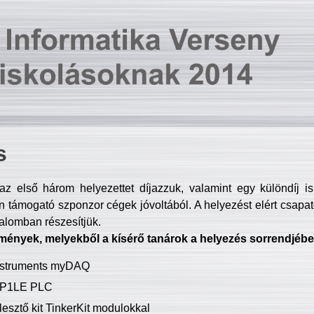
s
z első három helyezettet díjazzuk, valamint egy különdíj i
 támogató szponzor cégek jóvoltából. A helyezést elért csapat
talomban részesítjük.
mények, melyekből a kísérő tanárok a helyezés sorrendjébe
Instruments myDAQ
P1LE PLC
lesztő kit TinkerKit modulokkal