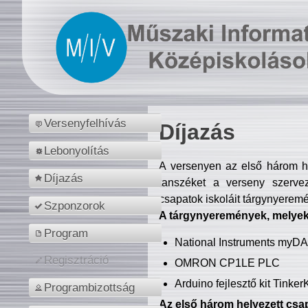
Versenyfelhívás
Díjazás
Lebonyolítás
A versenyen az első három hel
Díjazás
tanszéket a verseny szerve
csapatok iskoláit tárgynyeremé
Szponzorok
A tárgynyeremények, melyekb
Program
National Instruments myD
Regisztráció
OMRON CP1LE PLC
Arduino fejlesztő kit Tinke
Programbizottság
Az első három helyezett csap