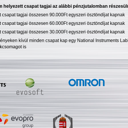
 helyezett csapat tagjai az alábbi pénzjutalomban részesül
tt csapat tagjai összesen 90.000Ft egyszeri ösztöndíjat kapnak
tt csapat tagjai összesen 60.000Ft egyszeri ösztöndíjat kapnak
tt csapat tagjai összesen 30.000Ft egyszeri ösztöndíjat kapnak
ményeken kívül minden csapat kap egy National Instruments LabV
kcsomagot is