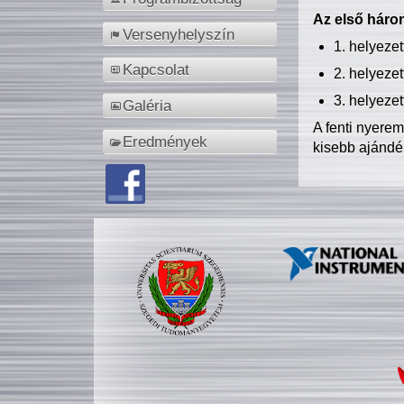
Az első három
Versenyhelyszín
1. helyeze
Kapcsolat
2. helyeze
3. helyeze
Galéria
A fenti nyere
Eredmények
kisebb ajándé