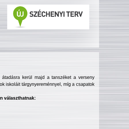
s átadásra kerül majd a tanszéket a verseny
ok iskoláit tárgynyereménnyel, míg a csapatok
n választhatnak: