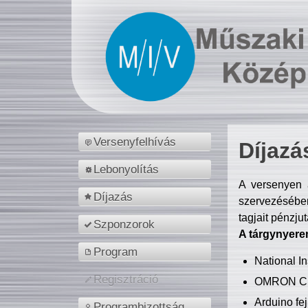
Versenyfelhívás
Díjazá
Lebonyolítás
A versenyen a
Díjazás
szervezésében
tagjait pénzju
Szponzorok
A tárgynyere
Program
National 
Regisztráció
OMRON C
Arduino fej
Programbizottság