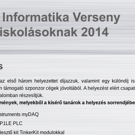
s
z első három helyezettet díjazzuk, valamint egy különdíj i
 támogató szponzor cégek jóvoltából. A helyezést elért csapat
talomban részesítjük.
mények, melyekből a kísérő tanárok a helyezés sorrendjébe
Instruments myDAQ
P1LE PLC
lesztő kit TinkerKit modulokkal