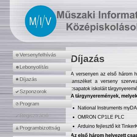
Versenyfelhívás
Díjazás
Lebonyolítás
A versenyen az első három hel
Díjazás
tanszéket a verseny szerve
csapatok iskoláit tárgynyeremé
Szponzorok
A tárgynyeremények, melyekb
Program
National Instruments myD
Regisztráció
OMRON CP1LE PLC
Arduino fejlesztő kit Tinke
Programbizottság
Az első három helyezett csap