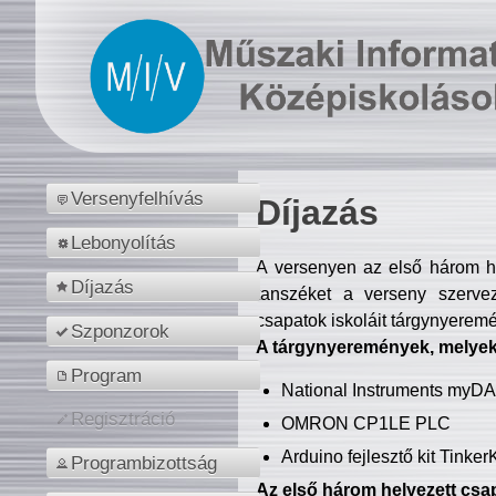
Versenyfelhívás
Díjazás
Lebonyolítás
A versenyen az első három hel
Díjazás
tanszéket a verseny szerve
csapatok iskoláit tárgynyeremé
Szponzorok
A tárgynyeremények, melyekb
Program
National Instruments myD
Regisztráció
OMRON CP1LE PLC
Arduino fejlesztő kit Tinke
Programbizottság
Az első három helyezett csap