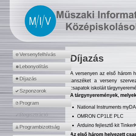
Versenyfelhívás
Díjazás
Lebonyolítás
A versenyen az első három hel
Díjazás
tanszéket a verseny szerve
csapatok iskoláit tárgynyeremé
Szponzorok
A tárgynyeremények, melyekb
Program
National Instruments myD
Regisztráció
OMRON CP1LE PLC
Arduino fejlesztő kit Tinke
Programbizottság
Az első három helyezett csap