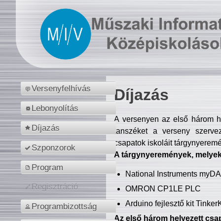
Versenyfelhívás
Díjazás
Lebonyolítás
A versenyen az első három hel
Díjazás
tanszéket a verseny szerve
csapatok iskoláit tárgynyeremé
Szponzorok
A tárgynyeremények, melyekb
Program
National Instruments myD
Regisztráció
OMRON CP1LE PLC
Arduino fejlesztő kit Tinke
Programbizottság
Az első három helyezett csap