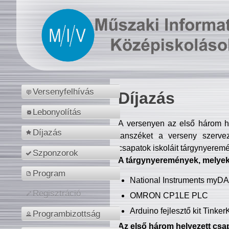
Versenyfelhívás
Díjazás
Lebonyolítás
A versenyen az első három hel
Díjazás
tanszéket a verseny szerve
csapatok iskoláit tárgynyeremé
Szponzorok
A tárgynyeremények, melyekb
Program
National Instruments myD
Regisztráció
OMRON CP1LE PLC
Arduino fejlesztő kit Tinke
Programbizottság
Az első három helyezett csap