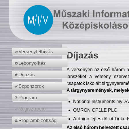
Versenyfelhívás
Díjazás
Lebonyolítás
A versenyen az első három hel
Díjazás
tanszéket a verseny szerve
csapatok iskoláit tárgynyeremé
Szponzorok
A tárgynyeremények, melyekb
Program
National Instruments myD
Regisztráció
OMRON CP1LE PLC
Arduino fejlesztő kit Tinke
Programbizottság
Az első három helyezett csap