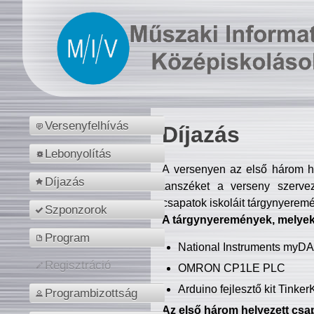
Versenyfelhívás
Díjazás
Lebonyolítás
A versenyen az első három hel
Díjazás
tanszéket a verseny szerve
csapatok iskoláit tárgynyeremé
Szponzorok
A tárgynyeremények, melyekb
Program
National Instruments myD
Regisztráció
OMRON CP1LE PLC
Arduino fejlesztő kit Tinke
Programbizottság
Az első három helyezett csap