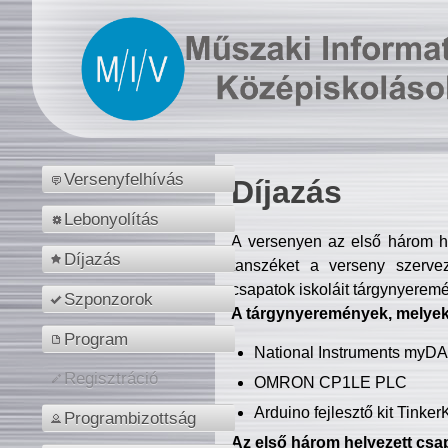
Versenyfelhívás
Díjazás
Lebonyolítás
A versenyen az első három hel
Díjazás
tanszéket a verseny szerve
csapatok iskoláit tárgynyeremé
Szponzorok
A tárgynyeremények, melyekb
Program
National Instruments myD
Regisztráció
OMRON CP1LE PLC
Arduino fejlesztő kit Tinke
Programbizottság
Az első három helyezett csap