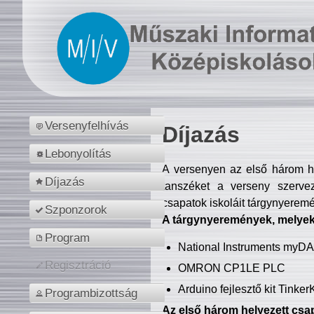
Versenyfelhívás
Díjazás
Lebonyolítás
A versenyen az első három hel
Díjazás
tanszéket a verseny szerve
csapatok iskoláit tárgynyeremé
Szponzorok
A tárgynyeremények, melyekb
Program
National Instruments myD
Regisztráció
OMRON CP1LE PLC
Arduino fejlesztő kit Tinke
Programbizottság
Az első három helyezett csap