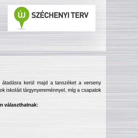
s átadásra kerül majd a tanszéket a verseny
ok iskoláit tárgynyereménnyel, míg a csapatok
n választhatnak: