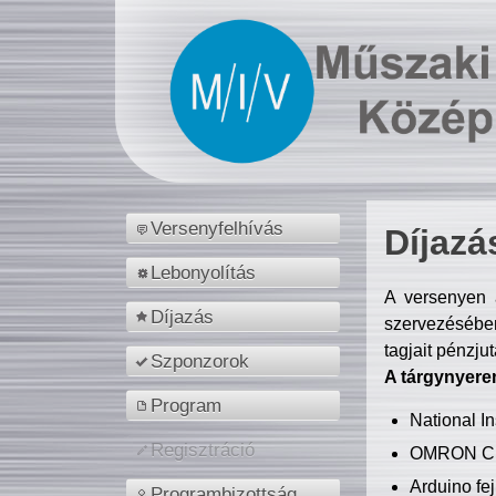
Versenyfelhívás
Díjazá
Lebonyolítás
A versenyen a
Díjazás
szervezésében
tagjait pénzju
Szponzorok
A tárgynyere
Program
National 
Regisztráció
OMRON C
Arduino fej
Programbizottság