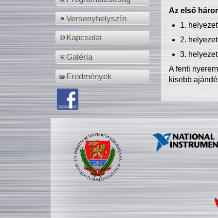
Az első három
Versenyhelyszín
1. helyeze
Kapcsolat
2. helyeze
3. helyeze
Galéria
A fenti nyere
Eredmények
kisebb ajándé