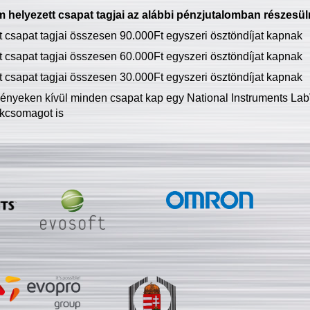
 helyezett csapat tagjai az alábbi pénzjutalomban részesül
tt csapat tagjai összesen 90.000Ft egyszeri ösztöndíjat kapnak
tt csapat tagjai összesen 60.000Ft egyszeri ösztöndíjat kapnak
tt csapat tagjai összesen 30.000Ft egyszeri ösztöndíjat kapnak
ményeken kívül minden csapat kap egy National Instruments LabV
kcsomagot is