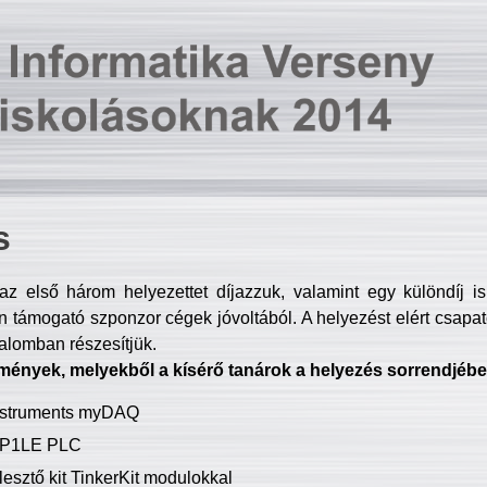
s
z első három helyezettet díjazzuk, valamint egy különdíj i
 támogató szponzor cégek jóvoltából. A helyezést elért csapat
talomban részesítjük.
mények, melyekből a kísérő tanárok a helyezés sorrendjébe
Instruments myDAQ
P1LE PLC
lesztő kit TinkerKit modulokkal