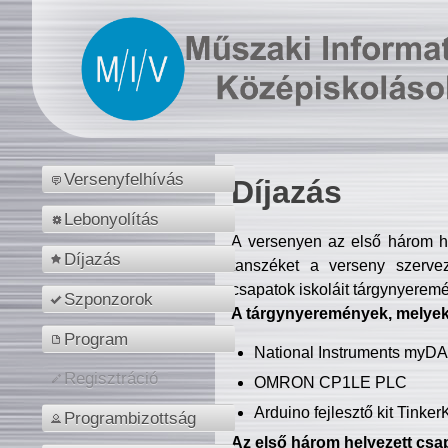
Versenyfelhívás
Díjazás
Lebonyolítás
A versenyen az első három hel
Díjazás
tanszéket a verseny szerve
csapatok iskoláit tárgynyeremé
Szponzorok
A tárgynyeremények, melyekb
Program
National Instruments myD
Regisztráció
OMRON CP1LE PLC
Arduino fejlesztő kit Tinke
Programbizottság
Az első három helyezett csap