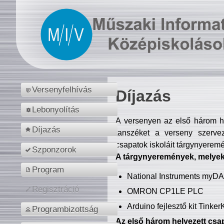
Versenyfelhívás
Díjazás
Lebonyolítás
A versenyen az első három hel
Díjazás
tanszéket a verseny szerve
csapatok iskoláit tárgynyeremé
Szponzorok
A tárgynyeremények, melyekb
Program
National Instruments myD
Regisztráció
OMRON CP1LE PLC
Arduino fejlesztő kit Tinke
Programbizottság
Az első három helyezett csap