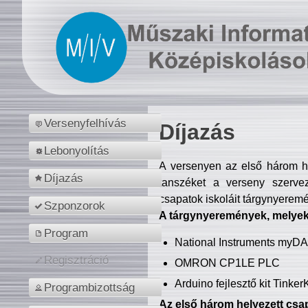
Versenyfelhívás
Díjazás
Lebonyolítás
A versenyen az első három hel
Díjazás
tanszéket a verseny szerve
csapatok iskoláit tárgynyeremé
Szponzorok
A tárgynyeremények, melyekb
Program
National Instruments myD
Regisztráció
OMRON CP1LE PLC
Arduino fejlesztő kit Tinke
Programbizottság
Az első három helyezett csap