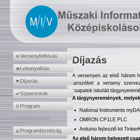
Versenyfelhívás
Díjazás
Lebonyolítás
A versenyen az első három hel
Díjazás
tanszéket a verseny szerve
csapatok iskoláit tárgynyeremé
Szponzorok
A tárgynyeremények, melyekb
Program
National Instruments myD
Regisztráció
OMRON CP1LE PLC
Arduino fejlesztő kit Tinke
Programbizottság
Az első három helyezett csap