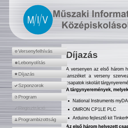
Versenyfelhívás
Díjazás
Lebonyolítás
A versenyen az első három hel
Díjazás
tanszéket a verseny szerve
csapatok iskoláit tárgynyeremé
Szponzorok
A tárgynyeremények, melyekb
Program
National Instruments myD
Regisztráció
OMRON CP1LE PLC
Arduino fejlesztő kit Tinke
Programbizottság
Az első három helyezett csap