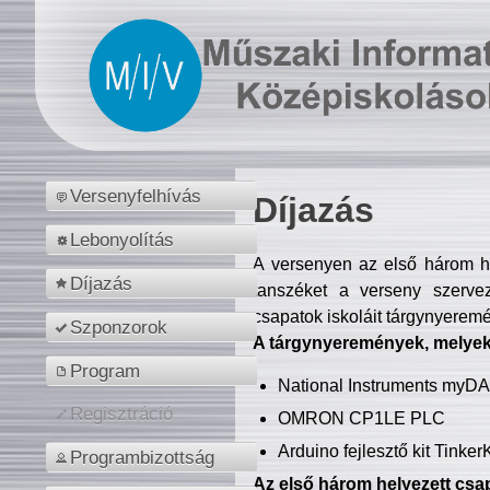
Versenyfelhívás
Díjazás
Lebonyolítás
A versenyen az első három hel
Díjazás
tanszéket a verseny szerve
csapatok iskoláit tárgynyeremé
Szponzorok
A tárgynyeremények, melyekb
Program
National Instruments myD
Regisztráció
OMRON CP1LE PLC
Arduino fejlesztő kit Tinke
Programbizottság
Az első három helyezett csap