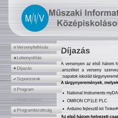
Versenyfelhívás
Díjazás
Lebonyolítás
A versenyen az első három hel
Díjazás
tanszéket a verseny szerve
csapatok iskoláit tárgynyeremé
Szponzorok
A tárgynyeremények, melyekb
Program
National Instruments myD
Regisztráció
OMRON CP1LE PLC
Arduino fejlesztő kit Tinke
Programbizottság
Az első három helyezett csap