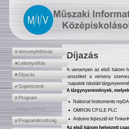
Versenyfelhívás
Díjazás
Lebonyolítás
A versenyen az első három hel
Díjazás
tanszéket a verseny szerve
csapatok iskoláit tárgynyeremé
Szponzorok
A tárgynyeremények, melyekb
Program
National Instruments myD
Regisztráció
OMRON CP1LE PLC
Arduino fejlesztő kit Tinke
Programbizottság
Az első három helyezett csap