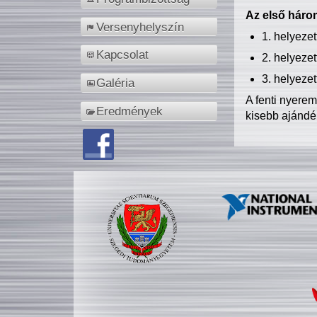
Az első három
Versenyhelyszín
1. helyeze
Kapcsolat
2. helyeze
3. helyeze
Galéria
A fenti nyere
Eredmények
kisebb ajándé