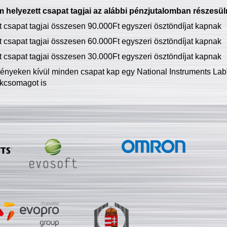
 helyezett csapat tagjai az alábbi pénzjutalomban részesül
tt csapat tagjai összesen 90.000Ft egyszeri ösztöndíjat kapnak
tt csapat tagjai összesen 60.000Ft egyszeri ösztöndíjat kapnak
tt csapat tagjai összesen 30.000Ft egyszeri ösztöndíjat kapnak
ményeken kívül minden csapat kap egy National Instruments LabV
kcsomagot is