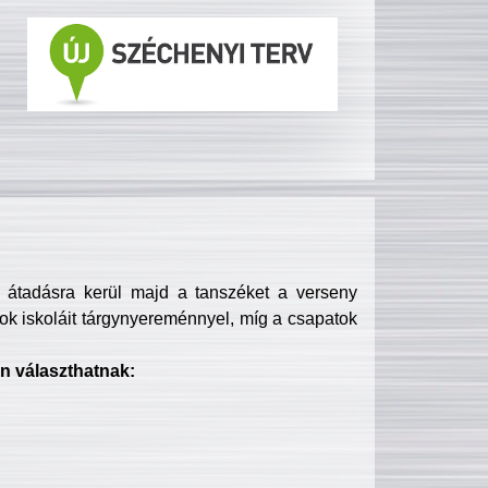
s átadásra kerül majd a tanszéket a verseny
ok iskoláit tárgynyereménnyel, míg a csapatok
n választhatnak: