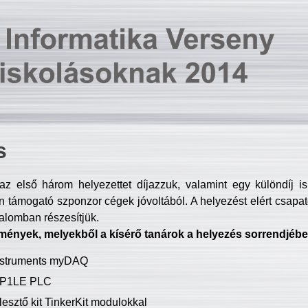
s
z első három helyezettet díjazzuk, valamint egy különdíj i
 támogató szponzor cégek jóvoltából. A helyezést elért csapat
talomban részesítjük.
mények, melyekből a kísérő tanárok a helyezés sorrendjébe
Instruments myDAQ
P1LE PLC
lesztő kit TinkerKit modulokkal